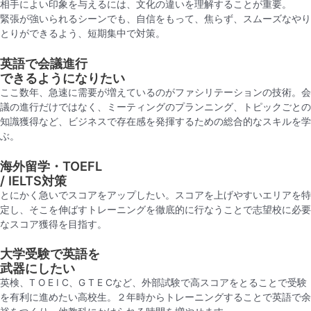
相手によい印象を与えるには、文化の違いを理解することが重要。
緊張が強いられるシーンでも、自信をもって、焦らず、スムーズなやり
とりができるよう、短期集中で対策。
英語で会議進行
できるようになりたい
ここ数年、急速に需要が増えているのがファシリテーションの技術。会
議の進行だけではなく、ミーティングのプランニング、トピックごとの
知識獲得など、ビジネスで存在感を発揮するための総合的なスキルを学
ぶ。
海外留学・TOEFL
/ IELTS対策
とにかく急いでスコアをアップしたい。スコアを上げやすいエリアを特
定し、そこを伸ばすトレーニングを徹底的に行なうことで志望校に必要
なスコア獲得を目指す。
大学受験で英語を
武器にしたい
英検、T O E I C、G T E Cなど、外部試験で高スコアをとることで受験
を有利に進めたい高校生。２年時からトレーニングすることで英語で余