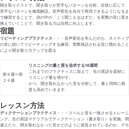
聞き取りテストで、聞き取りが苦手なパターンを分析。症状に応じて、
苦手なパターンを徹底解説。音声変化を自分で再現できるようになるま
で練習することで、頭の中の「こう聞こえるはずだ」を実際の音に置き
換えていくことで、聞き取る力は自然に向上します。
宿題
リピーティングプラクティス
・・・音声変化を学んだのち、ネイティブ
の音に続いてリピーティングする練習。実際発話される音に慣れること
により聞き取り力アップを図る
リスニングの量と質を追求する16週間
これまでのプラクティスに加えて、生の英語を題材に
第９週〜第
リスニング量を増やす。
２４週
かつ、聞き取れなかった音を分析して、量と同時に精
度も高めていきます。
レッスン方法
ディクテーションプラクティス
・・・スペルと音を一致させるトレーニ
ング。生の英語マテリアルでディクテーション（書き取り）を実施。間
違えたり、聞き取れなかった音がどのように発音されているのか、デモ