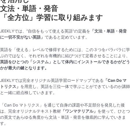
文法・単語・発音
「全方位」学習に取り組みます
JEEKLYでは、“自信をもって使える英語”の定義を
「文法・単語・発音
に一切不安がない英語」
であると定めています。
英語を「使える」レベルで修得するためには、この３つをバラバラに学
ぶのではなく、それぞれを有機的に結びつけて定着させることにより、
英語をひとつの「システム」として体内にインストールできるかがどう
かが最大の鍵となります。
JEEKLYでは完全オリジナル英語学習ロードマップである
「Can Do マ
トリクス」
を用意し、英語を三位一体で学ぶことができているのか講師
と一緒に総点検していきます。
「Can Do マトリクス」を通じて自身の課題や不足部分を発見した後
は、完全オリジナルテキスト教材
「ワンマテリアル」
を使って、ひとつ
の英文であらゆる角度から文法・単語・発音を徹底的に学んでいきま
す。