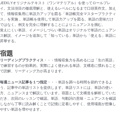
JEEKLYオリジナルテキスト（ワンマテリアル）を使ってロールプレ
イ。文法項目の徹底理解と、使えるレベルになるまで口頭英作文。加え
て、情報収集用に単語力アップを図る「単語帳完全マスタープラクティ
ス」を実施 。単語帳を使用して単語力アップを図る。単語の意味だけ
ではなく。例文を完全に理解することによりニュアンスを掴む。
覚えにくい単語、イメージしづらい単語はオリジナルで単語のニュアン
ス解説、イメージを追加して「知っている」単語から「使える」単語に
昇華する。
宿題
リーディングプラクティス
・・・情報収集力を高めるには「生の英語」
で練習するのが効果的。実際によく使われる単語、文構造に慣れること
で読解、リーディング力が高まります。
毎週ニュース記事を１つ指定
・・・単語を調べる時間を節約できるよ
う、記事中の単語リストを提供します。単語リストには、単語の使い
方、ニュアンスまで解説しています。宿題として文構造を解析していた
だき、次回のレッスンで確認。単語、句動詞の意味・ニュアンスを確認
しながら丁寧に読み解くことで記憶に定着しやすく、使用場面が想像し
やすい単語を増やせます。