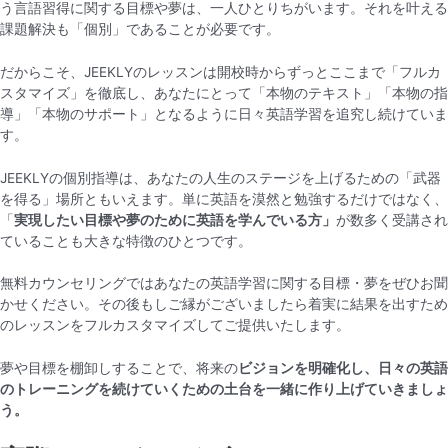
う言語習得に関する目標や夢は、一人ひとりちがいます。それを叶える
課題解決も「個別」であることが必要です。
だからこそ、JEEKLYのレッスンは開校時からずっとここ
まで
「フルカ
スタマイズ」を徹底し、あなたにとって「
本物のテキスト」「本物の指
導」「本物のサポート」となるように日々英語学習を追究し続けていま
す。
JEEKLYの個別指導は、あなたの人生のステージを上げるための「武器
を得る」場所ともいえます。
単に英語を漠然と勉強するだけではなく
、
「
実現したい目標や夢のために英語を学んでいる方」
が数多く受講され
ていることも大きな特徴のひとつです
。
無料カウンセリングではあなたの英語学習に関する目標・夢をぜひお聞
かせください。その後もしご縁がございましたら着実に結果を出すため
のレッスンをフルカスタマイズしてご提供いたします。
夢や目標を棚卸しすることで、将来の
ビジョンを明確化し、日々の英語
のトレーニングを続けていくための土台を一緒に作り上げていきましょ
う。