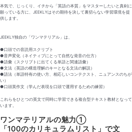
本気で、じっくり、イチから「英語の本質」をマスターしたいと真剣に
願っている方に、JEEKLYはその期待を決して裏切らない学習環境を提
供します。
JEEKLY独自の「ワンマテリアル」は、
●口頭での音読用スクリプト
●音声変化（ネイティブにとって自然な発音の仕方）
●語彙（スクリプトに出てくる単語と関連語彙）
●文法（英語の構造理解のキーとなる文法の解説）
●語法（単語特有の使い方、相応しいコンテクスト、ニュアンスのちが
い）
●口頭英作文（学んだ表現を口頭で運用するための練習）
これらをひとつの英文で同時に学習できる複合型テキスト教材となって
います。
ワンマテリアルの魅力①
「100のカリキュラムリスト」で文