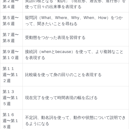
第２週〜
英語の核となる「動詞」（現在形、過去形、進行形）を
第４週
使って日々の出来事を表現する
第５週〜
疑問詞（What、Where、Why、When、How）をつか
第６週
って、聞きたいことを尋ねる
第７週〜
受動態をつかった表現を習得する
第８週
第９週〜
接続詞（whenとbecause）を使って、より複雑なこと
第１０週
を表現する
第１１
週〜第１
比較級を使って身の回りのことを表現する
２週
第１３
週〜第１
現在完了を使って時間表現の幅を広げる
５週
第１６
不定詞、動名詞を使って、動作や状態について説明でき
週〜第１
るようになる
８週