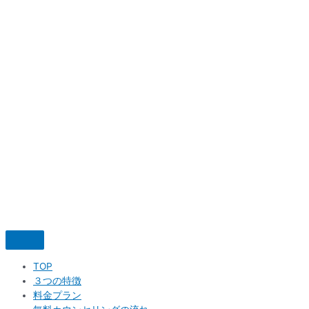
内
容
を
ス
キ
ッ
プ
TOP
３つの特徴
料金プラン